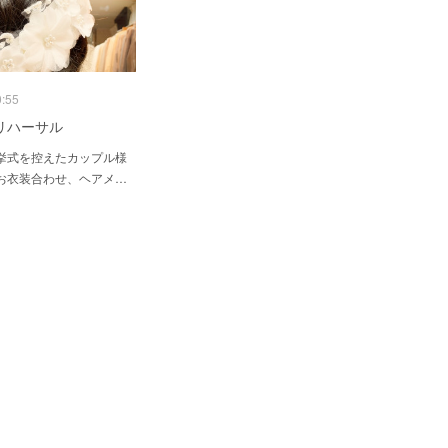
0:55
リハーサル
挙式を控えたカップル様
お衣装合わせ、ヘアメ…