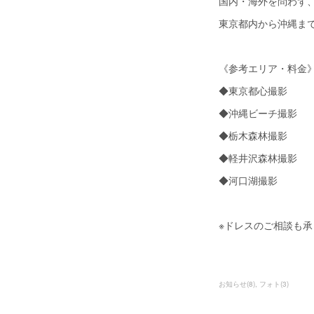
国内・海外を問わず
東京都内から沖縄ま
《参考エリア・料金
◆東京都心撮影 ￥
◆沖縄ビーチ撮影 
◆栃木森林撮影 ￥
◆軽井沢森林撮影 
◆河口湖撮影 ￥
※ドレスのご相談も承
お知らせ
(
8
)
フォト
(
3
)